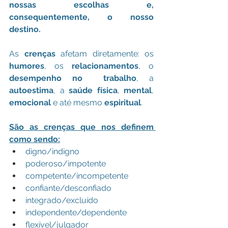
nossas escolhas e, 
consequentemente, o nosso 
destino.
As 
crenças
 afetam diretamente: os 
humores
, os 
relacionamentos
, o 
desempenho no  trabalho
, a 
autoestima
, a 
saúde física
, 
mental
, 
emocional
 e até mesmo 
espiritual
.
São as crenças que nos definem 
como sendo:
digno/indigno
poderoso/impotente
competente/incompetente
confiante/desconfiado
integrado/excluído 
independente/dependente
flexível/julgador