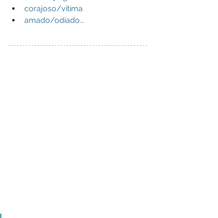
corajoso/vítima
amado/odiado...