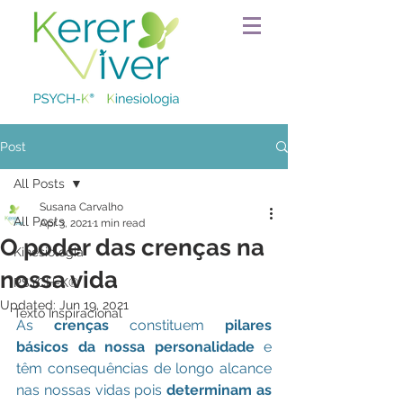
Post
All Posts
Susana Carvalho
All Posts
Apr 3, 2021
1 min read
O poder das crenças na
Kinesiologia
nossa vida
PSYCH-K®
Updated:
Jun 19, 2021
Texto Inspiracional
As 
crenças
 constituem 
pilares 
básicos da nossa personalidade
 e 
têm consequências de longo alcance 
nas nossas vidas pois 
determinam as 