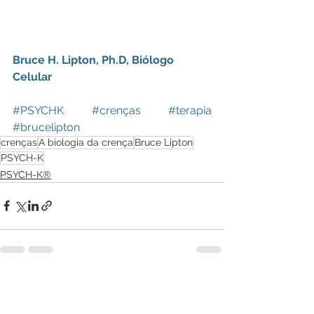
Bruce H. Lipton, Ph.D, Biólogo 
Celular
#PSYCHK
#crenças
#terapia
#brucelipton
crenças
A biologia da crença
Bruce Lipton
PSYCH-K
PSYCH-K®
See All
Recent Posts