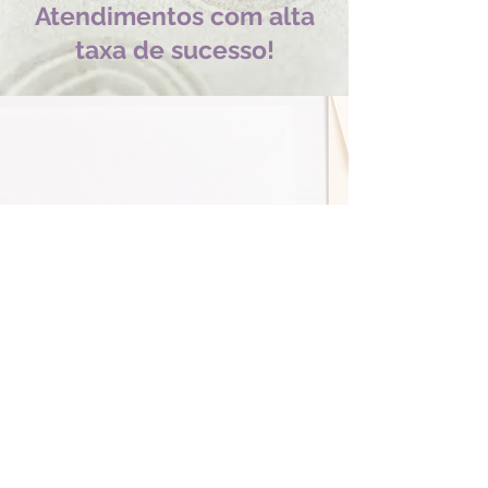
Atendimentos com alta
taxa de sucesso!
O QUE EU OIÇO NAS SESSÕES
"A cada sessão sinto as
questões melhor resolvidas
e sinto-me mais
consistente."
JT
"Descobri coisas que não
sabia."
C
R